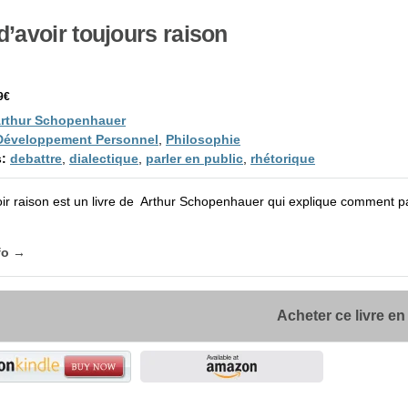
 d’avoir toujours raison
9€
rthur Schopenhauer
Développement Personnel
,
Philosophie
:
debattre
,
dialectique
,
parler en public
,
rhétorique
voir raison est un livre de Arthur Schopenhauer qui explique comment p
fo →
Acheter ce livre en