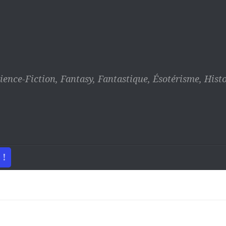
ience-Fiction, Fantasy, Fantastique, Ésotérisme, Histo
 !