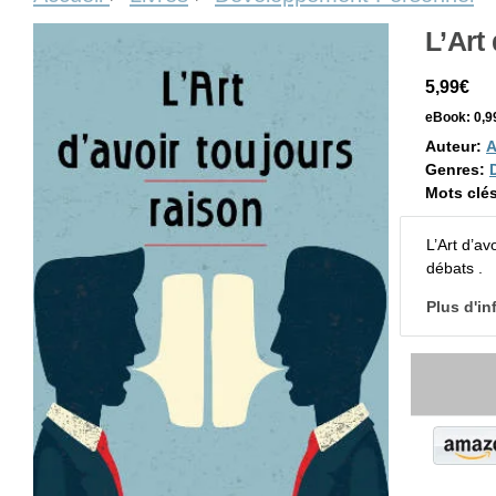
L’Art
5,99€
eBook:
0,9
Auteur:
A
Genres:
Mots clés
L’Art d’a
débats .
Plus d'in