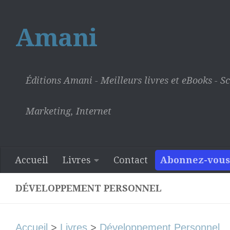
Skip to content
Amani
Éditions Amani - Meilleurs livres et eBooks - Sc
Marketing, Internet
Accueil
Livres
Contact
Abonnez-vous
DÉVELOPPEMENT PERSONNEL
Accueil
>
Livres
>
Développement Personnel