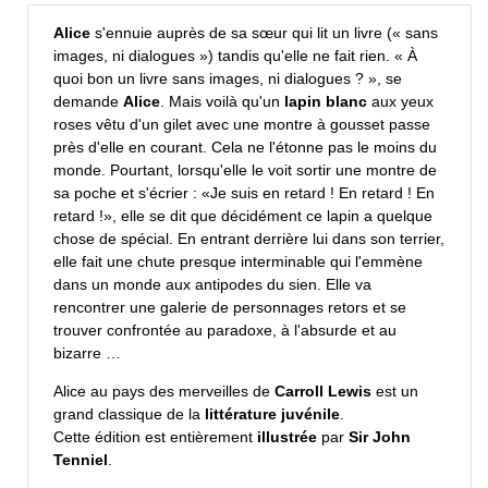
Alice
s'ennuie auprès de sa sœur qui lit un livre (« sans
images, ni dialogues ») tandis qu'elle ne fait rien. « À
quoi bon un livre sans images, ni dialogues ? », se
demande
Alice
. Mais voilà qu'un
lapin blanc
aux yeux
roses vêtu d'un gilet avec une montre à gousset passe
près d'elle en courant. Cela ne l'étonne pas le moins du
monde. Pourtant, lorsqu'elle le voit sortir une montre de
sa poche et s'écrier : «Je suis en retard ! En retard ! En
retard !», elle se dit que décidément ce lapin a quelque
chose de spécial. En entrant derrière lui dans son terrier,
elle fait une chute presque interminable qui l'emmène
dans un monde aux antipodes du sien. Elle va
rencontrer une galerie de personnages retors et se
trouver confrontée au paradoxe, à l'absurde et au
bizarre …
Alice au pays des merveilles de
Carroll Lewis
est un
grand classique de la
littérature juvénile
.
Cette édition est entièrement
illustrée
par
Sir John
Tenniel
.