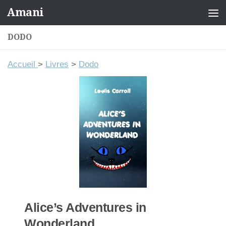
Amani
Skip to content
DODO
Accueil
>
Livres
>
Dodo
Alice’s Adventures in
Wonderland