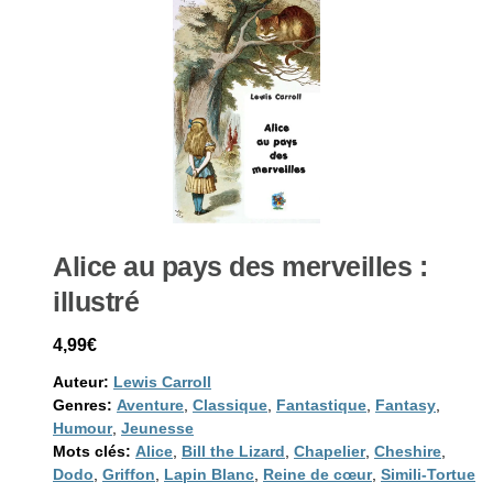
Alice au pays des merveilles :
illustré
4,99€
Auteur:
Lewis Carroll
Genres:
Aventure
,
Classique
,
Fantastique
,
Fantasy
,
Humour
,
Jeunesse
Mots clés:
Alice
,
Bill the Lizard
,
Chapelier
,
Cheshire
,
Dodo
,
Griffon
,
Lapin Blanc
,
Reine de cœur
,
Simili-Tortue