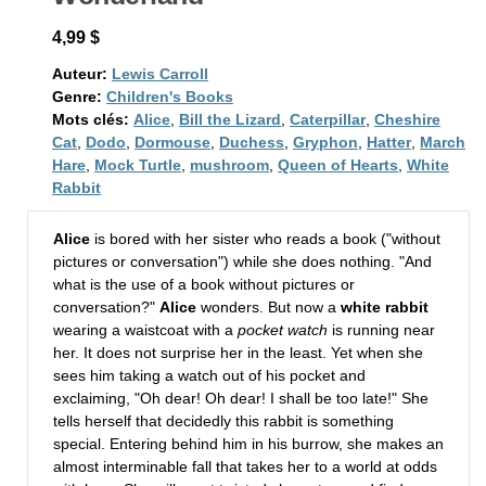
4,99 $
Auteur:
Lewis Carroll
Genre:
Children's Books
Mots clés:
Alice
,
Bill the Lizard
,
Caterpillar
,
Cheshire
Cat
,
Dodo
,
Dormouse
,
Duchess
,
Gryphon
,
Hatter
,
March
Hare
,
Mock Turtle
,
mushroom
,
Queen of Hearts
,
White
Rabbit
Alice
is bored with her sister who reads a book ("without
pictures or conversation") while she does nothing. "And
what is the use of a book without pictures or
conversation?"
Alice
wonders. But now a
white rabbit
wearing a waistcoat with a
pocket watch
is running near
her. It does not surprise her in the least. Yet when she
sees him taking a watch out of his pocket and
exclaiming, "Oh dear! Oh dear! I shall be too late!" She
tells herself that decidedly this rabbit is something
special. Entering behind him in his burrow, she makes an
almost interminable fall that takes her to a world at odds