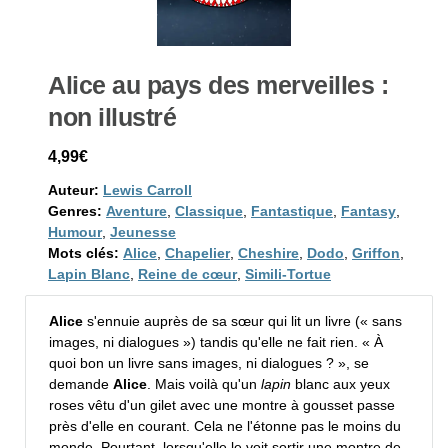
Alice au pays des merveilles :
non illustré
4,99€
Auteur:
Lewis Carroll
Genres:
Aventure
,
Classique
,
Fantastique
,
Fantasy
,
Humour
,
Jeunesse
Mots clés:
Alice
,
Chapelier
,
Cheshire
,
Dodo
,
Griffon
,
Lapin Blanc
,
Reine de cœur
,
Simili-Tortue
Alice
s'ennuie auprès de sa sœur qui lit un livre (« sans
images, ni dialogues ») tandis qu'elle ne fait rien. « À
quoi bon un livre sans images, ni dialogues ? », se
demande
Alice
. Mais voilà qu'un
lapin
blanc aux yeux
roses vêtu d'un gilet avec une montre à gousset passe
près d'elle en courant. Cela ne l'étonne pas le moins du
monde. Pourtant, lorsqu'elle le voit sortir une montre de