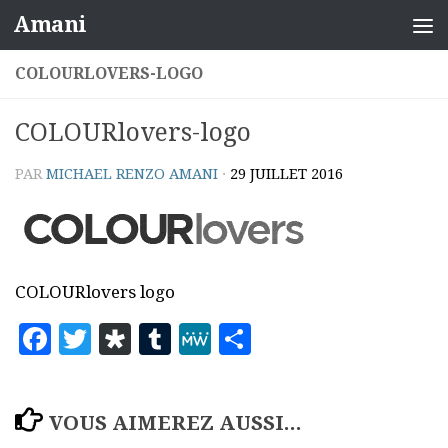
Amani
Skip to content
COLOURLOVERS-LOGO
COLOURlovers-logo
PAR
MICHAEL RENZO AMANI
·
29 JUILLET 2016
COLOURlovers logo
Facebook
Twitter
Diaspora
Tumblr
MeWe
Partager
VOUS AIMEREZ AUSSI...