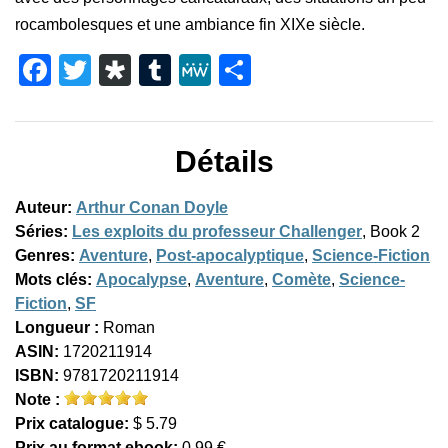
rocambolesques et une ambiance fin XIXe siècle.
Facebook
Twitter
Diaspora
Tumblr
MeWe
Partager
Détails
Auteur:
Arthur Conan Doyle
Séries:
Les exploits du professeur Challenger
, Book 2
Genres:
Aventure
,
Post-apocalyptique
,
Science-Fiction
Mots clés:
Apocalypse
,
Aventure
,
Comète
,
Science-
Fiction
,
SF
Longueur :
Roman
ASIN:
1720211914
ISBN:
9781720211914
Note :
Prix catalogue:
$ 5.79
Prix au format ebook:
0,99 €