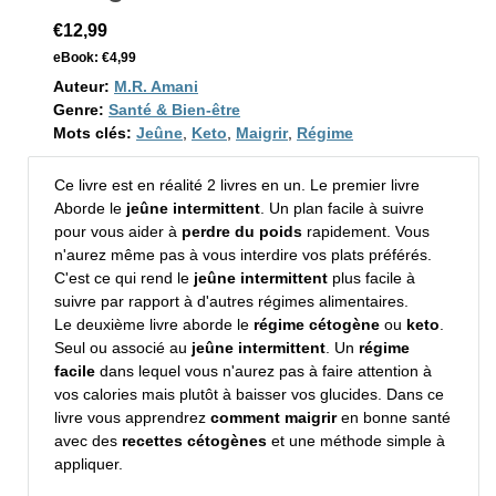
€12,99
eBook:
€4,99
Auteur:
M.R. Amani
Genre:
Santé & Bien-être
Mots clés:
Jeûne
,
Keto
,
Maigrir
,
Régime
Ce livre est en réalité 2 livres en un. Le premier livre
Aborde le
jeûne intermittent
. Un plan facile à suivre
pour vous aider à
perdre du poids
rapidement. Vous
n'aurez même pas à vous interdire vos plats préférés.
C'est ce qui rend le
jeûne intermittent
plus facile à
suivre par rapport à d'autres régimes alimentaires.
Le deuxième livre aborde le
régime cétogène
ou
keto
.
Seul ou associé au
jeûne intermittent
. Un
régime
facile
dans lequel vous n'aurez pas à faire attention à
vos calories mais plutôt à baisser vos glucides. Dans ce
livre vous apprendrez
comment maigrir
en bonne santé
avec des
recettes cétogènes
et une méthode simple à
appliquer.