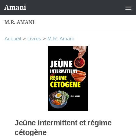
Amani
Skip to content
M.R. AMANI
Accueil
>
Livres
>
M.R. Amani
Jeûne intermittent et régime
cétogène