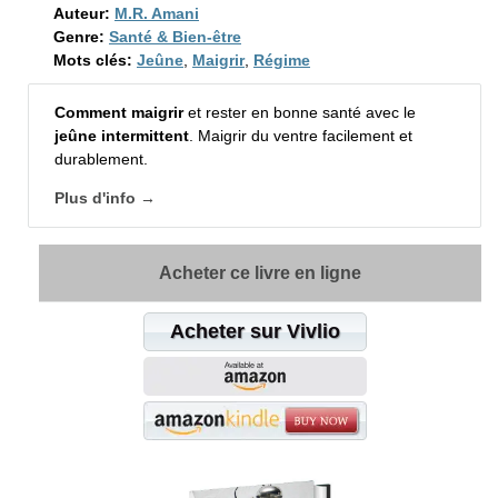
Auteur:
M.R. Amani
Genre:
Santé & Bien-être
Mots clés:
Jeûne
,
Maigrir
,
Régime
Comment maigrir
et rester en bonne santé avec le
jeûne intermittent
. Maigrir du ventre facilement et
durablement.
Plus d'info →
Acheter ce livre en ligne
Acheter sur Vivlio