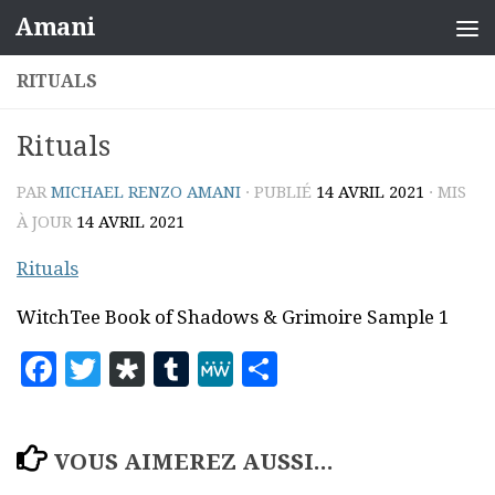
Amani
Skip to content
RITUALS
Rituals
PAR
MICHAEL RENZO AMANI
· PUBLIÉ
14 AVRIL 2021
· MIS
À JOUR
14 AVRIL 2021
Rituals
WitchTee Book of Shadows & Grimoire Sample 1
Facebook
Twitter
Diaspora
Tumblr
MeWe
Partager
VOUS AIMEREZ AUSSI...